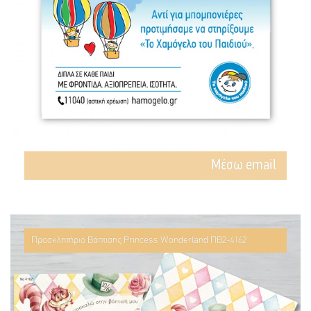
Mέσω email
Προσκλητήριο Βάπτισης Princess Wonderland ΠΒ2-4162