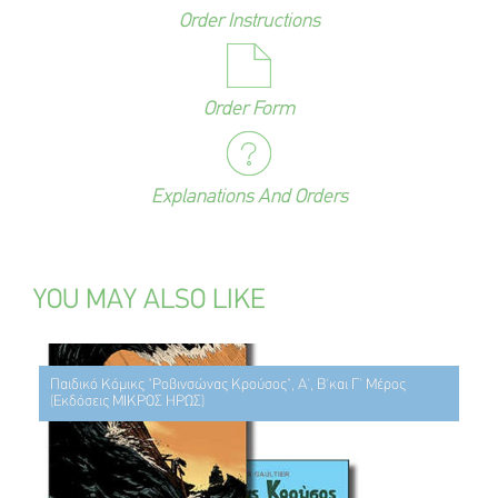
Order Instructions
Order Form
Explanations And Orders
YOU MAY ALSO LIKE
Παιδικό Κόμικς "Ροβινσώνας Κρούσος", Α', Β'και Γ' Μέρος
(Εκδόσεις ΜΙΚΡΟΣ ΗΡΩΣ)