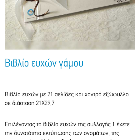
Πακέτα Δώρων
Σακούλες
Βιβλία
Ημερολόγια - Ατζέντες
Τσάντες - Ποδιές - Ομπρέλες
Παιδικό Πάρτι
Γραφική Ύλη
Παιδικά Είδη
Είδη Γραφείου
Τετράδια - Φάκελοι
Μπλοκ Ζωγραφικής
Βιβλίο ευχών γάμου
Βιβλίο ευχών με 21 σελίδες και χοντρό εξώφυλλο
σε διάσταση 21X29,7.
Επιλέγοντας το βιβλίο ευχών της συλλογής 1 έχετε
την δυνατότητα εκτύπωσης των ονομάτων, της