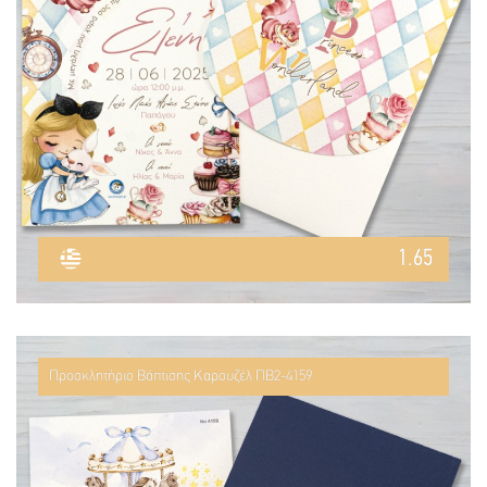
1.65
Προσκλητήριο Βάπτισης Καρουζέλ ΠΒ2-4159