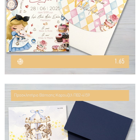
1.65
Προσκλητήριο Βάπτισης Καρουζέλ ΠΒ2-4159