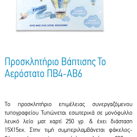
Πακέτα Δώρων
Σακούλες
Βιβλία
Ημερολόγια - Ατζέντες
Τσάντες - Ποδιές - Ομπρέλες
Παιδικό Πάρτι
Γραφική Ύλη
Παιδικά Είδη
Είδη Γραφείου
Τετράδια - Φάκελοι
Μπλοκ Ζωγραφικής
Προσκλητήριο Βάπτισης Το
Αερόστατο ΠΒ4-ΑΒ6
Το προσκλητήριο επιμέλειας συνεργαζόμενου
τυπογραφείου Τυπώνεται εσωτερικά σε μονόφυλλο
λευκό λείο ματ χαρτί 250 γρ. & έχει διάσταση
15Χ15εκ. Στην τιμή συμπεριλαμβάνεται φάκελος-