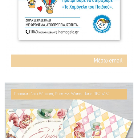
Mέσω email
Προσκλητήριο Βάπτισης Princess Wonderland ΠΒ2-4162