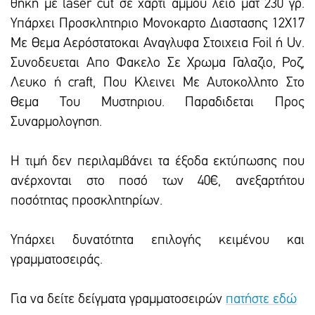
θήκη με laser cut σε χαρτί άμμου λείο ματ 230 γρ.
Υπάρχει Προσκλητηριο Μονοκαρτο Διαστασης 12Χ17
Με Θεμα Αερόστατοκαι Αναγλυφα Στοιχεια Foil ή Uv.
Συνοδευεται Απο Φακελο Σε Χρωμα Γαλαζιο, Ροζ,
Λευκο ή craft, Που Κλεινει Με Αυτοκολλητο Στο
Θεμα Του Μυστηριου. Παραδιδεται Προς
Συναρμολογηση.
Η τιμή δεν περιλαμβάνει τα έξοδα εκτύπωσης που
ανέρχονται στο ποσό των 40€, ανεξαρτήτου
ποσότητας προσκλητηρίων.
Υπάρxει δυνατότητα επιλογής κειμένου και
γραμματοσειράς.
Για να δείτε δείγματα γραμματοσειρών
πατήστε εδώ