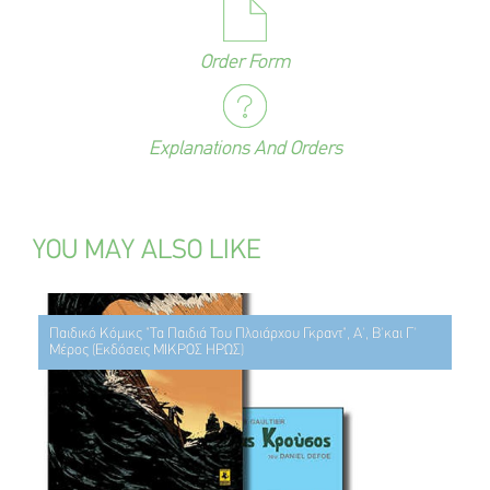
Order Form
Explanations And Orders
YOU MAY ALSO LIKE
Παιδικό Κόμικς "Τα Παιδιά Του Πλοιάρχου Γκραντ", Α', Β'και Γ'
Μέρος (Εκδόσεις ΜΙΚΡΟΣ ΗΡΩΣ)