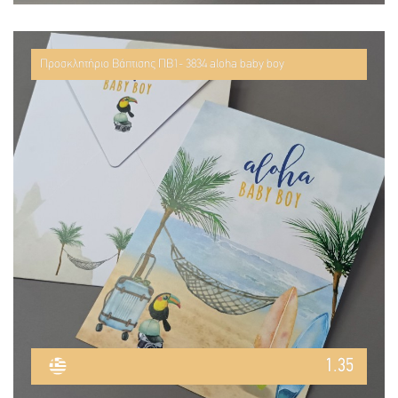
Προσκλητήριο Βάπτισης ΠΒ1- 3834 aloha baby boy
1.35