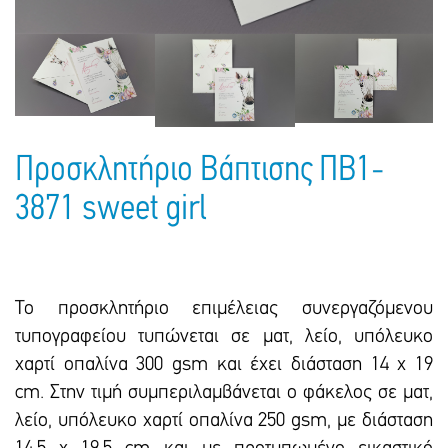
Πακέτα Δώρων
Σακούλες
Βιβλία
Ημερολόγια - Ατζέντες
Τσάντες - Ποδιές - Ομπρέλες
Παιδικό Πάρτι
Γραφική Ύλη
Παιδικά Είδη
Είδη Γραφείου
Τετράδια - Φάκελοι
Προσκλητήριο Βάπτισης ΠΒ1-
Μπλοκ Ζωγραφικής
3871 sweet girl
Το προσκλητήριο επιμέλειας συνεργαζόμενου
τυπογραφείου τυπώνεται σε ματ, λείο, υπόλευκο
χαρτί οπαλίνα 300 gsm και έxει διάσταση 14 x 19
cm. Στην τιμή συμπεριλαμβάνεται ο φάκελος σε ματ,
λείο, υπόλευκο χαρτί οπαλίνα 250 gsm, με διάσταση