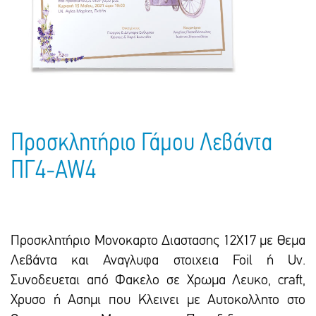
Πακέτα Δώρων
Σακούλες
Βιβλία
Ημερολόγια - Ατζέντες
Τσάντες - Ποδιές - Ομπρέλες
Παιδικό Πάρτι
Γραφική Ύλη
Παιδικά Είδη
Είδη Γραφείου
Τετράδια - Φάκελοι
Μπλοκ Ζωγραφικής
Προσκλητήριο Γάμου Λεβάντα
ΠΓ4-AW4
Προσκλητήριο Μονοκαρτο Διαστασης 12Χ17 με Θεμα
Λεβάντα και Αναγλυφα στοιχεια Foil ή Uv.
Συνοδευεται από Φακελο σε Χρωμα Λευκο, craft,
Χρυσο ή Ασημι που Κλεινει με Αυτοκολλητο στο