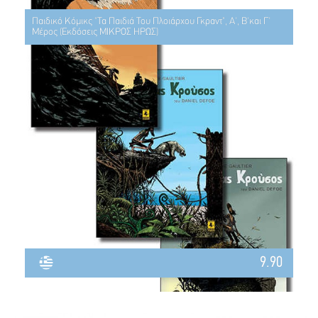
Παιδικό Κόμικς "Τα Παιδιά Του Πλοιάρχου Γκραντ", Α', Β'και Γ'
Μέρος (Εκδόσεις ΜΙΚΡΟΣ ΗΡΩΣ)
9.90