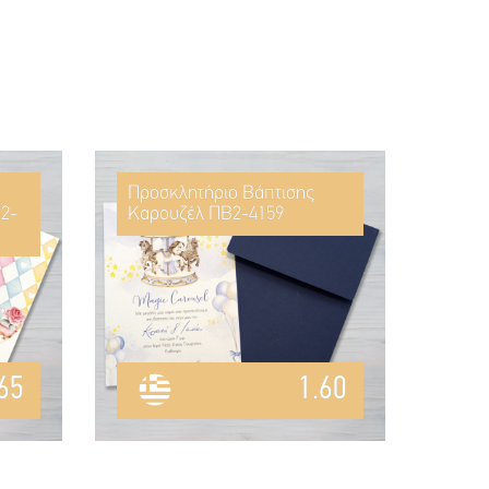
Προσκλητήριο Βάπτισης
2-
Καρουζέλ ΠΒ2-4159
65
1.60