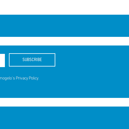
SUBSCRIBE
amogelo's
Privacy Policy
.