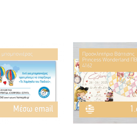
ί μπομπονιέρας
Προσκλητήριο Βάπτισης
Princess Wonderland ΠΒ
4162
Mέσω email
1.