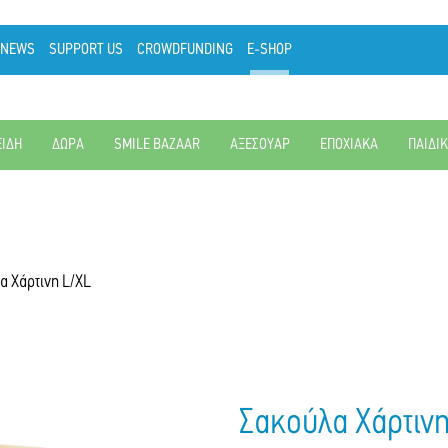
NEWS
SUPPORT US
CROWDFUNDING
E-SHOP
ΕΙΔΗ
ΔΩΡΑ
SMILE BAZAAR
ΑΞΕΣΟΥΑΡ
ΕΠΟΧΙΑΚΑ
ΠΑΙΔΙ
α Χάρτινη L/XL
Σακούλα Χάρτινη