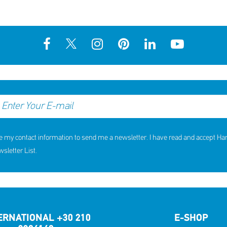
e my contact information to send me a newsletter. I have read and accept H
letter List.
ERNATIONAL +30 210
E-SHOP