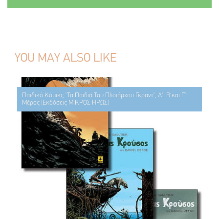
YOU MAY ALSO LIKE
Παιδικό Κόμικς "Τα Παιδιά Του Πλοιάρχου Γκραντ", Α', Β'και Γ'
Μέρος (Εκδόσεις ΜΙΚΡΟΣ ΗΡΩΣ)