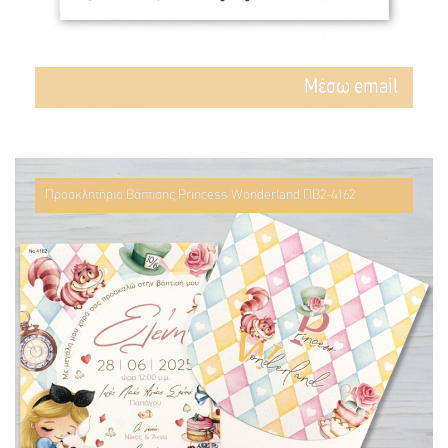
Mέσω email
Προσκλητήριο Βάπτισης Princess Wonderland ΠΒ2-4162