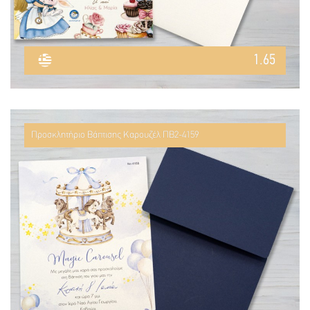
1.65
Προσκλητήριο Βάπτισης Καρουζέλ ΠΒ2-4159