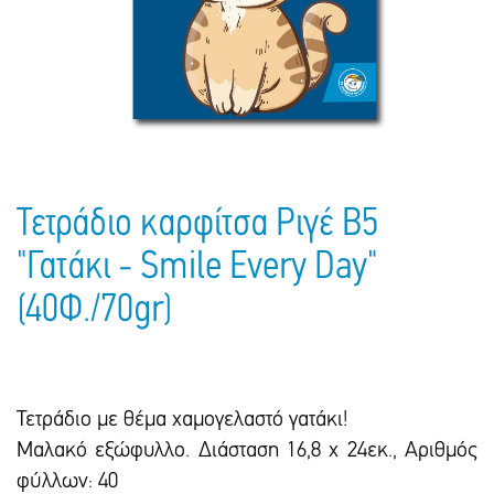
Πακέτα Δώρων
Σακούλες
Βιβλία
Ημερολόγια - Ατζέντες
Τσάντες - Ποδιές - Ομπρέλες
Παιδικό Πάρτι
Γραφική Ύλη
Παιδικά Είδη
Είδη Γραφείου
Τετράδια - Φάκελοι
Μπλοκ Ζωγραφικής
Τετράδιο καρφίτσα Ριγέ Β5
"Γατάκι - Smile Every Day"
(40Φ./70gr)
Τετράδιο με θέμα χαμογελαστό γατάκι!
Μαλακό εξώφυλλο. Διάσταση 16,8 x 24εκ., Αριθμός
φύλλων: 40