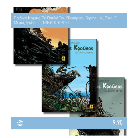
Παιδικό Κόμικς "Τα Παιδιά Του Πλοιάρχου Γκραντ", Α', Β'και Γ'
Μέρος (Εκδόσεις ΜΙΚΡΟΣ ΗΡΩΣ)
9.90