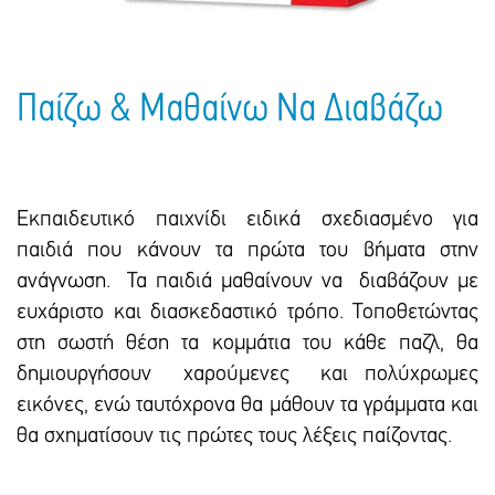
Πακέτα Δώρων
Σακούλες
Βιβλία
Ημερολόγια - Ατζέντες
Τσάντες - Ποδιές - Ομπρέλες
Παιδικό Πάρτι
Γραφική Ύλη
Παίζω & Μαθαίνω Να Διαβάζω
Παιδικά Είδη
Είδη Γραφείου
Τετράδια - Φάκελοι
Μπλοκ Ζωγραφικής
Εκπαιδευτικό παιχνίδι ειδικά σχεδιασμένο για
παιδιά που κάνουν τα πρώτα του βήματα στην
ανάγνωση. Τα παιδιά μαθαίνουν να διαβάζουν με
ευχάριστο και διασκεδαστικό τρόπο. Τοποθετώντας
στη σωστή θέση τα κομμάτια του κάθε παζλ, θα
δημιουργήσουν χαρούμενες και πολύχρωμες
εικόνες, ενώ ταυτόχρονα θα μάθουν τα γράμματα και
θα σχηματίσουν τις πρώτες τους λέξεις παίζοντας.