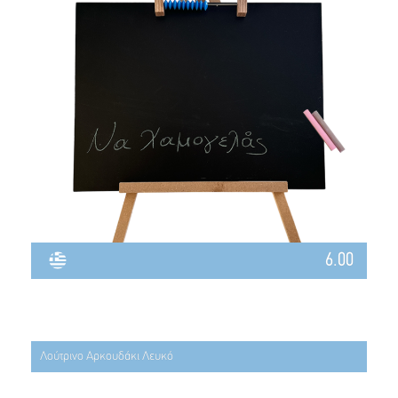
6.00
Λούτρινο Αρκουδάκι Λευκό