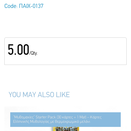
Code: ΠΑΙΧ-0137
5.00
/Qty.
YOU MAY ALSO LIKE
“Μυθομαχίες” Starter Pack (30 κάρτες + 1 Mat) – Κάρτες
Ελληνικής Μυθολογίας με θερμοχρωμικό μελάνι