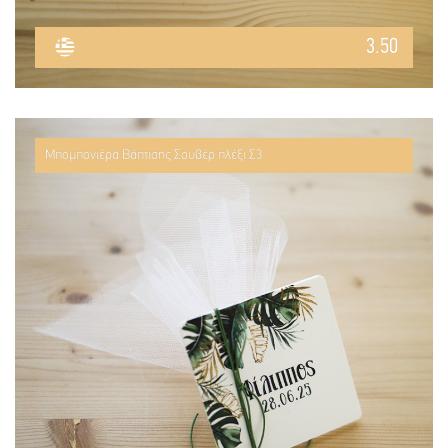
3.50
Μπομπονιέρα Βάπτισης Σουβέρ πλέξι Σ3