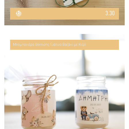
3.30
Μπομπονιέρα Βάπτισης Γυάλινο Βαζάκι με Κερί