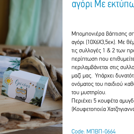
αγόρι Με εκτύπω
Μπομπονιέρα βάπτισης σπι
αγόρι (10Χ6Χ3,5εκ). Με θέ
τις συλλογές 1 & 2 των π
περίπτωση που επιθυμείτε
περιλαμβάνεται στις συλλ
μαζί μας. Υπάρχει δυνατό
ονόματος του παιδιού καθ
του μυστηρίου.
Περιέχει 5 κουφέτα αμυγδ
(Κουφετοποιία Χατζηγιανν
Code: ΜΠΒΠ-0664