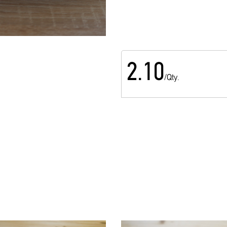
2.10
/Qty.