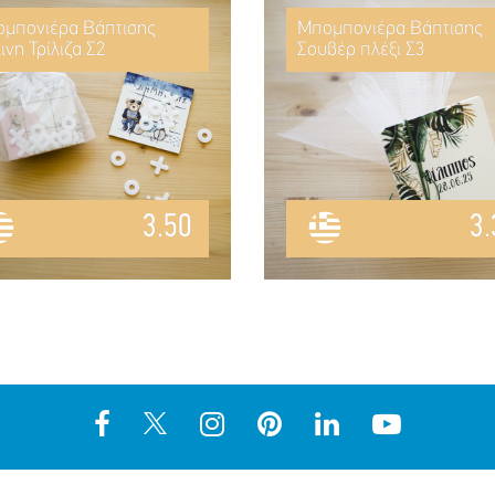
μπονιέρα Βάπτισης
Μπομπονιέρα Βάπτισης
ινη Τρίλιζα Σ2
Σουβέρ πλέξι Σ3
3.50
3.