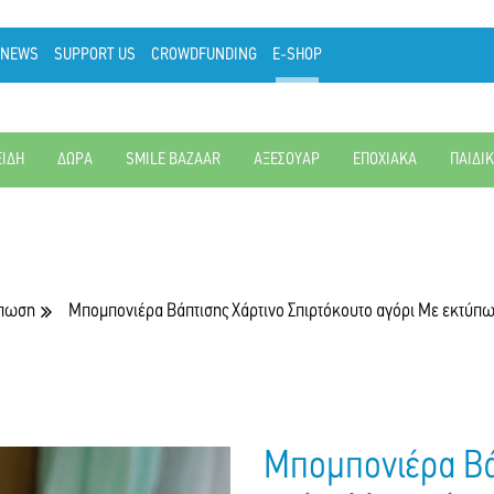
NEWS
SUPPORT US
CROWDFUNDING
E-SHOP
ΕΙΔΗ
ΔΩΡΑ
SMILE BAZAAR
ΑΞΕΣΟΥΑΡ
ΕΠΟΧΙΑΚΑ
ΠΑΙΔΙ
ύπωση
Μπομπονιέρα Βάπτισης Χάρτινο Σπιρτόκουτο αγόρι Με εκτύπωσ
Μπομπονιέρα Βάπ