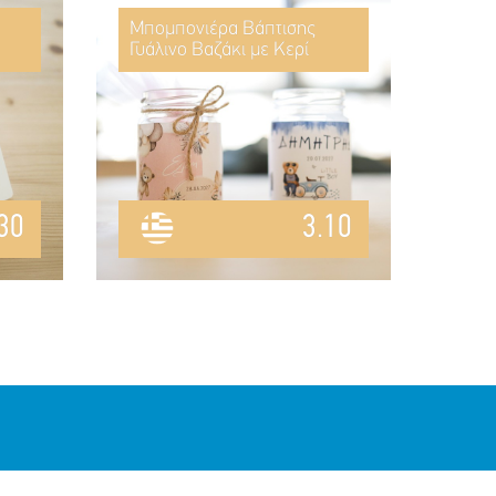
Μπομπονιέρα Βάπτισης
Γυάλινο Βαζάκι με Κερί
30
3.10