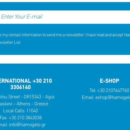
e my contact information to send me a newsletter. I have read and accept H
letter List.
ERNATIONAL +30 210
E-SHOP
3306140
Tel:
+30 2107647760
itou Street - GR15343 - Agia
Email:
eshop@hamogelo
askevi - Athens - Greece
Local Calls:
11040
Fax: +30 210 3843038
ail:
info@hamogelo.gr