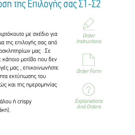
ση της Επιλογής σας Σ1-Σ2
ρτόκουτο με σχέδιο για
Order
Instructions
μα της επιλογής σας από
ροσκλητηρίων μας . Σε
 κάποιο μοτίβο που δεν
ογές μας , επικοινωνήστε
Order Form
τητα εκτύπωσης του
ώς και της ημερομηνίας
Explanations
άλου ή crispy
And Orders
άκη).