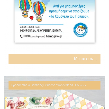
Mέσω email
Προσκλητήριο Βάπτισης Princess Wonderland ΠΒ2-4162