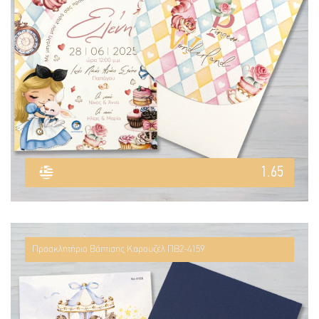
1.65
Προσκλητήριο Βάπτισης Καρουζέλ ΠΒ2-4159