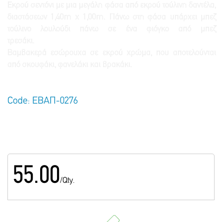
Εκρού σεντόνι με μια μεγάλη φάσα από εκρού τούλινη δαντέλα,
διαστάσεων 1,40m x 1,00m. Πάνω στη φάσα υπάρχει μπεζ
τούλινο λουλούδι πάνω σε ένα φιόγκο από μπεζ
τρεσάκι.
Βαμβακερά εσώρουχα σε εκρού χρώμα, που αποτελούνται
από σκουφάκι, φανελάκι και βρακάκι.
Code: ΕΒΑΠ-0276
55.00
/Qty.