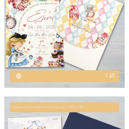
1.65
Προσκλητήριο Βάπτισης Καρουζέλ ΠΒ2-4159