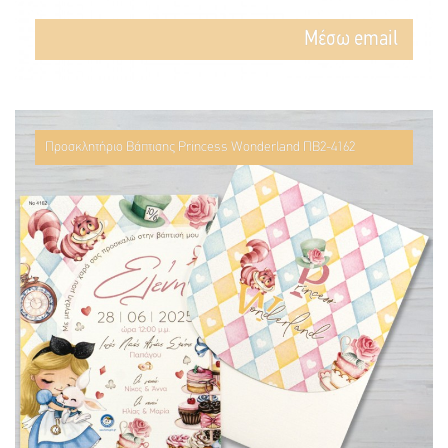
Mέσω email
Προσκλητήριο Βάπτισης Princess Wonderland ΠΒ2-4162