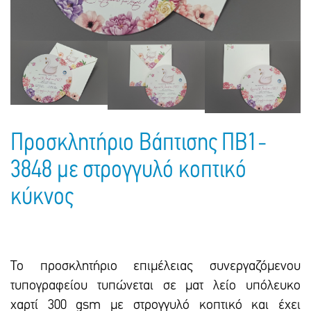
Πακέτα Δώρων
Σακούλες
Βιβλία
Ημερολόγια - Ατζέντες
Τσάντες - Ποδιές - Ομπρέλες
Παιδικό Πάρτι
Γραφική Ύλη
Παιδικά Είδη
Είδη Γραφείου
Τετράδια - Φάκελοι
Μπλοκ Ζωγραφικής
Προσκλητήριο Βάπτισης ΠΒ1-
3848 με στρογγυλό κοπτικό
κύκνος
Το προσκλητήριο επιμέλειας συνεργαζόμενου
τυπογραφείου τυπώνεται σε ματ λείο υπόλευκο
χαρτί 300 gsm με στρογγυλό κοπτικό και έxει