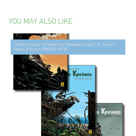
YOU MAY ALSO LIKE
Παιδικό Κόμικς "Τα Παιδιά Του Πλοιάρχου Γκραντ", Α', Β'και Γ'
Μέρος (Εκδόσεις ΜΙΚΡΟΣ ΗΡΩΣ)