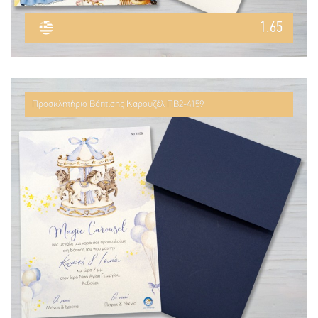
1.65
Προσκλητήριο Βάπτισης Καρουζέλ ΠΒ2-4159