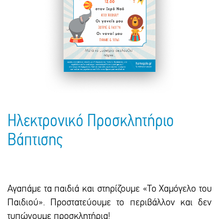
Πακέτα Δώρων
Σακούλες
Βιβλία
Ημερολόγια - Ατζέντες
Τσάντες - Ποδιές - Ομπρέλες
Παιδικό Πάρτι
Γραφική Ύλη
Παιδικά Είδη
Είδη Γραφείου
Τετράδια - Φάκελοι
Μπλοκ Ζωγραφικής
Ηλεκτρονικό Προσκλητήριο
Βάπτισης
Αγαπάμε τα παιδιά και στηρίζουμε «Το Χαμόγελο του
Παιδιού». Προστατεύουμε το περιβάλλον και δεν
τυπώνουμε προσκλητήρια!