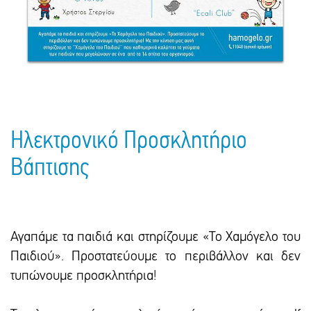
Πακέτα Δώρων
Σακούλες
Βιβλία
Ημερολόγια - Ατζέντες
Τσάντες - Ποδιές - Ομπρέλες
Παιδικό Πάρτι
Γραφική Ύλη
Παιδικά Είδη
Είδη Γραφείου
Τετράδια - Φάκελοι
Μπλοκ Ζωγραφικής
Ηλεκτρονικό Προσκλητήριο
Βάπτισης
Αγαπάμε τα παιδιά και στηρίζουμε «Το Χαμόγελο του
Παιδιού». Προστατεύουμε το περιβάλλον και δεν
τυπώνουμε προσκλητήρια!