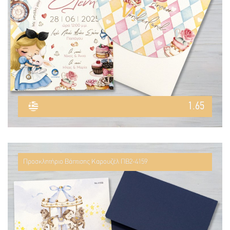
1.65
Προσκλητήριο Βάπτισης Καρουζέλ ΠΒ2-4159