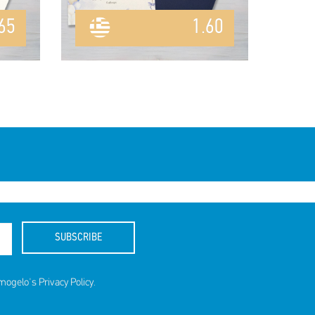
65
1.60
SUBSCRIBE
amogelo's
Privacy Policy
.