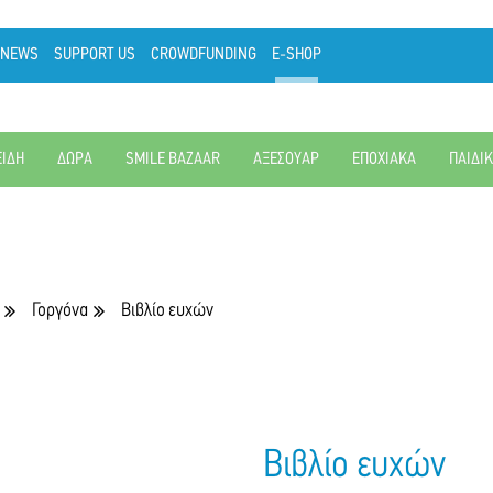
NEWS
SUPPORT US
CROWDFUNDING
E-SHOP
ΕΙΔΗ
ΔΩΡΑ
SMILE BAZAAR
ΑΞΕΣΟΥΑΡ
ΕΠΟΧΙΑΚΑ
ΠΑΙΔΙ
Γοργόνα
Βιβλίο ευχών
Βιβλίο ευχών