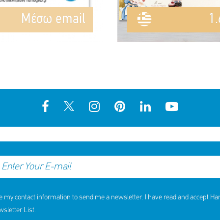
Mέσω email
1.
e my contact information to send me a newsletter. I have read and accept H
letter List.