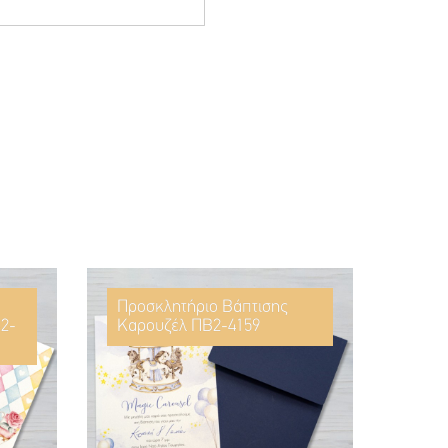
Προσκλητήριο Βάπτισης
2-
Καρουζέλ ΠΒ2-4159