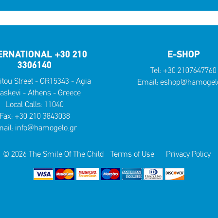
ERNATIONAL +30 210
E-SHOP
3306140
Tel:
+30 2107647760
itou Street - GR15343 - Agia
Email:
eshop@hamogelo
askevi - Athens - Greece
Local Calls:
11040
Fax: +30 210 3843038
ail:
info@hamogelo.gr
© 2026 The Smile Of The Child
Terms of Use
Privacy Policy