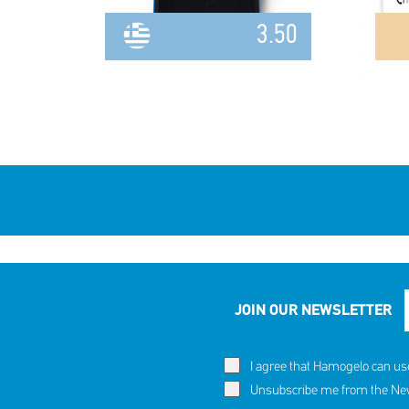
3.50
JOIN OUR NEWSLETTER
I agree that Hamogelo can us
Unsubscribe me from the News