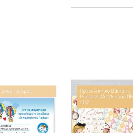
ί μπομπονιέρας
Προσκλητήριο Βάπτισης
Princess Wonderland ΠΒ
4162