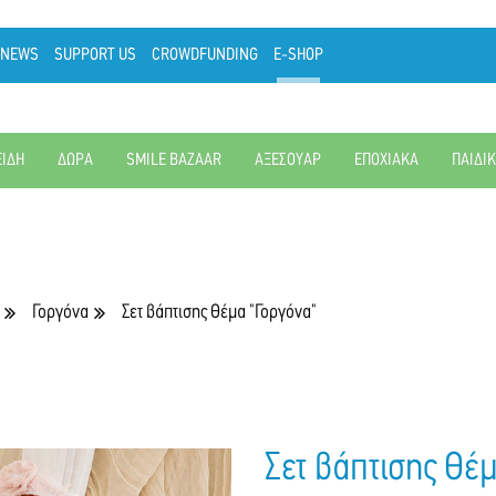
NEWS
SUPPORT US
CROWDFUNDING
E-SHOP
ΕΙΔΗ
ΔΩΡΑ
SMILE BAZAAR
ΑΞΕΣΟΥΑΡ
ΕΠΟΧΙΑΚΑ
ΠΑΙΔΙ
Γοργόνα
Σετ βάπτισης Θέμα "Γοργόνα"
Σετ βάπτισης Θέ