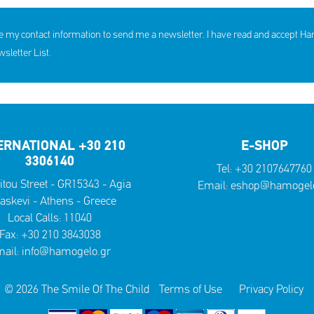
e my contact information to send me a newsletter. I have read and accept H
letter List.
ERNATIONAL +30 210
E-SHOP
3306140
Tel:
+30 2107647760
itou Street - GR15343 - Agia
Email:
eshop@hamogelo
askevi - Athens - Greece
Local Calls:
11040
Fax: +30 210 3843038
ail:
info@hamogelo.gr
© 2026 The Smile Of The Child
Terms of Use
Privacy Policy