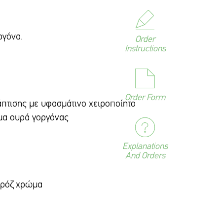
διο Γοργόνα.
Order
Instructions
λαμβάνει:
Order Form
άπτισης με υφασμάτινο χειροποίητο
σε σχήμα ουρά γοργόνας
Explanations
 βάπτισης
And Orders
 σε ρόζ χρώμα