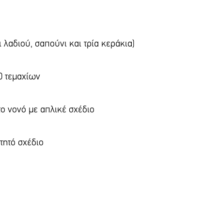
όπανα
 λαδιού, σαπούνι και τρία κεράκια)
 50 τεμαχίων
το νονό με απλικέ σχέδιο
ε κεντητό σχέδιο