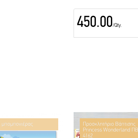
450.00
/Qty.
ί μπομπονιέρας
Προσκλητήριο Βάπτισης
Princess Wonderland ΠΒ
4162