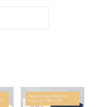
Προσκλητήριο Βάπτισης
2-
Καρουζέλ ΠΒ2-4159