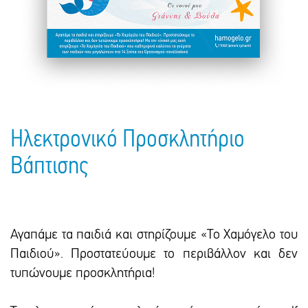
Πακέτα Δώρων
Σακούλες
Βιβλία
Ημερολόγια - Ατζέντες
Τσάντες - Ποδιές - Ομπρέλες
Παιδικό Πάρτι
Γραφική Ύλη
Παιδικά Είδη
Είδη Γραφείου
Τετράδια - Φάκελοι
Μπλοκ Ζωγραφικής
Ηλεκτρονικό Προσκλητήριο
Βάπτισης
Αγαπάμε τα παιδιά και στηρίζουμε «Το Χαμόγελο του
Παιδιού». Προστατεύουμε το περιβάλλον και δεν
τυπώνουμε προσκλητήρια!