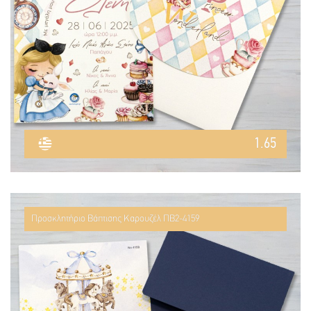
1.65
Προσκλητήριο Βάπτισης Καρουζέλ ΠΒ2-4159