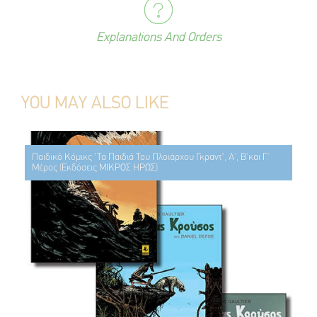
Explanations And Orders
YOU MAY ALSO LIKE
Παιδικό Κόμικς "Τα Παιδιά Του Πλοιάρχου Γκραντ", Α', Β'και Γ'
Μέρος (Εκδόσεις ΜΙΚΡΟΣ ΗΡΩΣ)