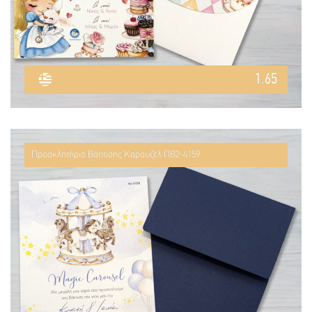
1.65
Προσκλητήριο Βάπτισης Καρουζέλ ΠΒ2-4159