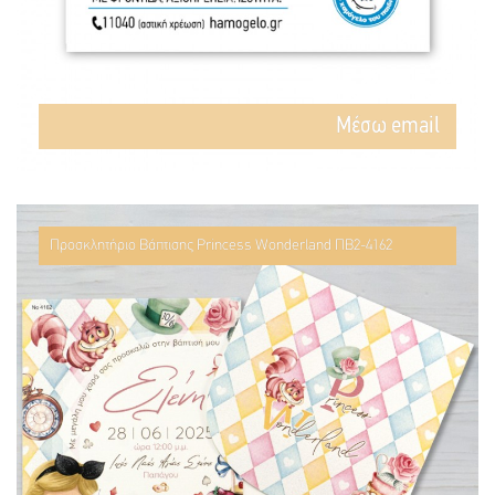
Mέσω email
Προσκλητήριο Βάπτισης Princess Wonderland ΠΒ2-4162