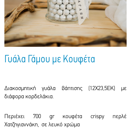
Πακέτα Δώρων
Σακούλες
Βιβλία
Ημερολόγια - Ατζέντες
Τσάντες - Ποδιές - Ομπρέλες
Παιδικό Πάρτι
Γραφική Ύλη
Παιδικά Είδη
Είδη Γραφείου
Τετράδια - Φάκελοι
Μπλοκ Ζωγραφικής
Γυάλα Γάμου με Κουφέτα
Διακοσμητική γυάλα βάπτισης (12Χ23,5ΕΚ) με
διάφορα κορδελάκια.
Περιέχει 700 gr κουφέτα crispy περλέ
Χατζηγιαννάκη, σε λευκό χρώμα