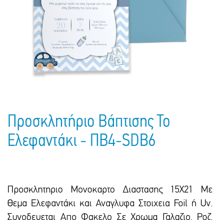
Πακέτα Δώρων
Σακούλες
Βιβλία
Ημερολόγια - Ατζέντες
Τσάντες - Ποδιές - Ομπρέλες
Παιδικό Πάρτι
Γραφική Ύλη
Παιδικά Είδη
Είδη Γραφείου
Τετράδια - Φάκελοι
Μπλοκ Ζωγραφικής
Προσκλητήριο Βάπτισης Το
Ελεφαντάκι - ΠΒ4-SDB6
Προσκλητηριο Μονοκαρτο Διαστασης 15Χ21 Με
Θεμα Ελεφαντάκι και Αναγλυφα Στοιχεια Foil ή Uv.
Συνοδευεται Απο Φακελο Σε Χρωμα Γαλαζιο, Ροζ,