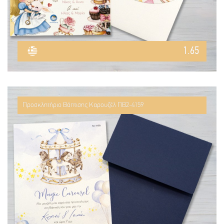
1.65
Προσκλητήριο Βάπτισης Καρουζέλ ΠΒ2-4159