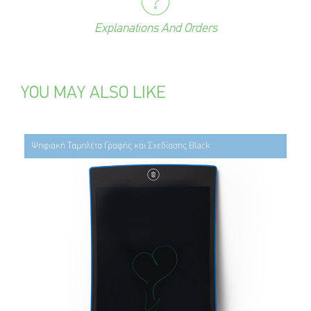
Explanations And Orders
YOU MAY ALSO LIKE
Ψηφιακή Ταμπλέτα Γραφής και Σχεδίασης Black