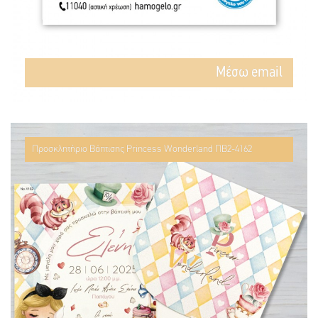
Mέσω email
Προσκλητήριο Βάπτισης Princess Wonderland ΠΒ2-4162