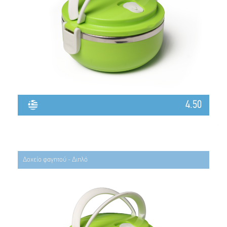
4.50
Δοχείο φαγητού - Διπλό