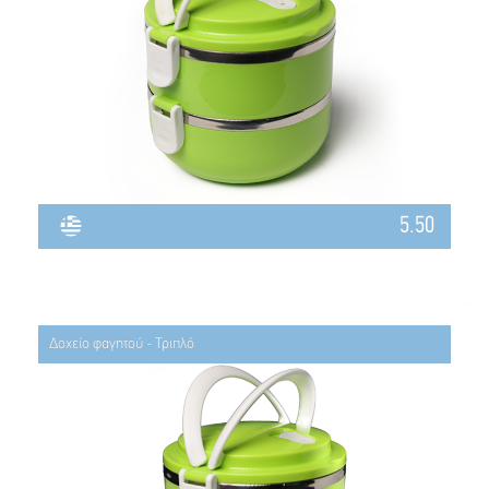
5.50
Δοχείο φαγητού - Τριπλό