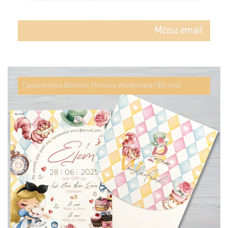
Mέσω email
Προσκλητήριο Βάπτισης Princess Wonderland ΠΒ2-4162