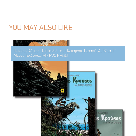
YOU MAY ALSO LIKE
Παιδικό Κόμικς "Τα Παιδιά Του Πλοιάρχου Γκραντ", Α', Β'και Γ'
Μέρος (Εκδόσεις ΜΙΚΡΟΣ ΗΡΩΣ)