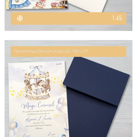
1.65
Προσκλητήριο Βάπτισης Καρουζέλ ΠΒ2-4159