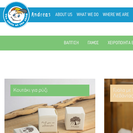
Andreas
ABOUT US
WHAT WE DO
WHERE WE ARE
ΒΑΠΤΙΣΗ
ΓΑΜΟΣ
ΧΕΙΡΟΠΟΙΗΤΑ 
Κουτάκι για ρύζι
Γυάλα με
Λεβάντα