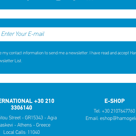
e my contact information to send me a newsletter. I have read and accept H
letter List.
ERNATIONAL +30 210
E-SHOP
3306140
Tel:
+30 2107647760
itou Street - GR15343 - Agia
Email:
eshop@hamogelo
askevi - Athens - Greece
Local Calls:
11040