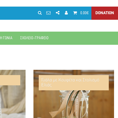
0.00€
DONATION
ΚΗ ΓΩΝΙΑ
ΣΧΟΛΕΙΟ-ΓΡΑΦΕΙΟ
Γυάλα με Κουφέτα και Στολισμό
Ελιάς