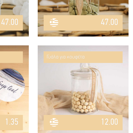
47.00
47.00
Γυάλα για κουφέτα
1.35
12.00