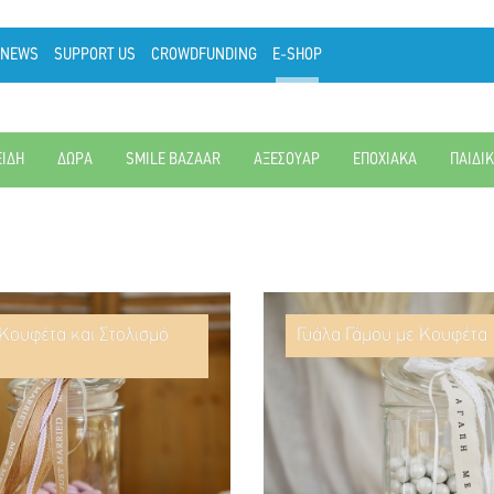
NEWS
SUPPORT US
CROWDFUNDING
E-SHOP
ΕΙΔΗ
ΔΩΡΑ
SMILE BAZAAR
ΑΞΕΣΟΥΑΡ
ΕΠΟΧΙΑΚΑ
ΠΑΙΔΙ
 Κουφέτα και Στολισμό
Γυάλα Γάμου με Κουφέτα
ς