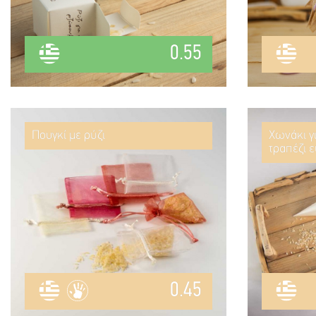
0.55
Πουγκί με ρύζι
Χωνάκι γι
τραπέζι 
0.45