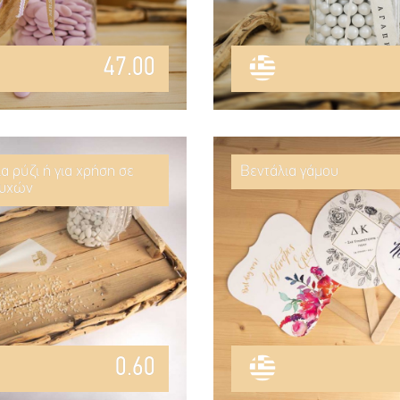
47.00
α ρύζι ή για χρήση σε
Βεντάλια γάμου
ευχών
0.60