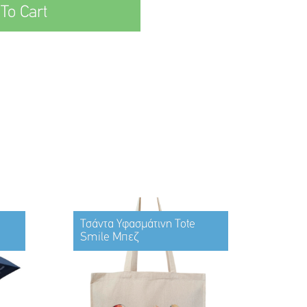
To Cart
Τσάντα Υφασμάτινη Tote
Smile Μπεζ