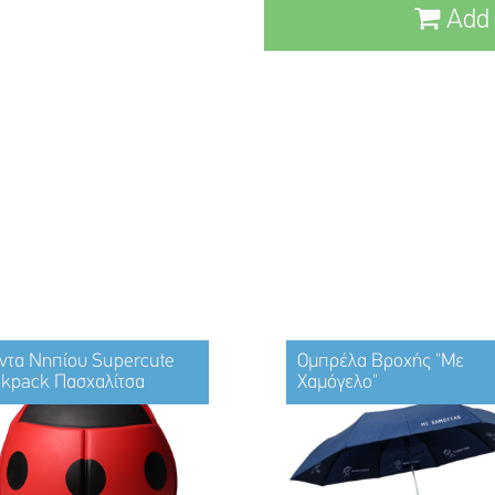
Add 
ντα Νηπίου Supercute
Ομπρέλα Βροχής "Με
kpack Πασχαλίτσα
Χαμόγελο"