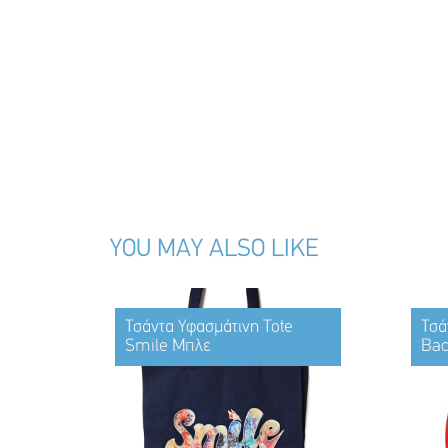
YOU MAY ALSO LIKE
Τσάντα Υφασμάτινη Tote
Τσά
Smile Μπλε
Bac