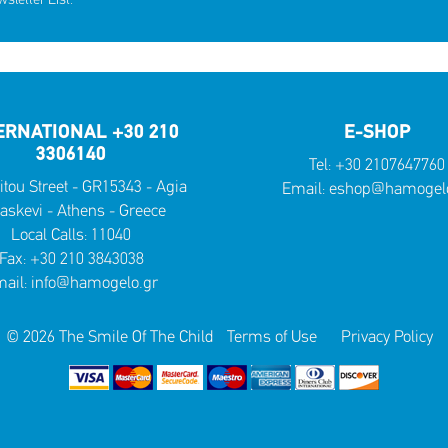
letter List.
ERNATIONAL +30 210
E-SHOP
3306140
Tel:
+30 2107647760
itou Street - GR15343 - Agia
Email:
eshop@hamogelo
askevi - Athens - Greece
Local Calls:
11040
Fax: +30 210 3843038
ail:
info@hamogelo.gr
© 2026 The Smile Of The Child
Terms of Use
Privacy Policy