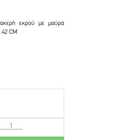
βακερή εκρού με μαύρα
X 42 CM