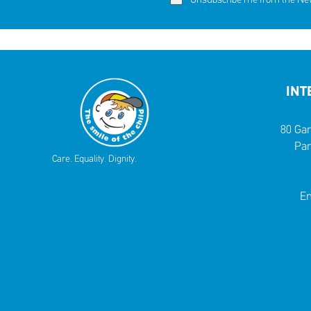
Unsubscribe me from the News
INT
80 Gar
Par
Care. Equality. Dignity.
Em