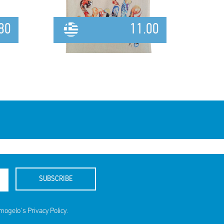
80
11.00
SUBSCRIBE
amogelo's
Privacy Policy
.