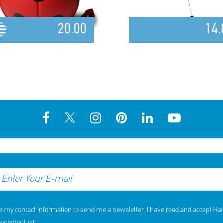
20.00
14.
e my contact information to send me a newsletter. I have read and accept H