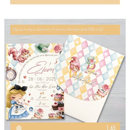
Προσκλητήριο Βάπτισης Princess Wonderland ΠΒ2-4162
1.65