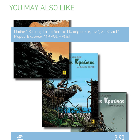
YOU MAY ALSO LIKE
Παιδικό Κόμικς "Τα Παιδιά Του Πλοιάρχου Γκραντ", Α', Β'και Γ'
Μέρος (Εκδόσεις ΜΙΚΡΟΣ ΗΡΩΣ)
9.90