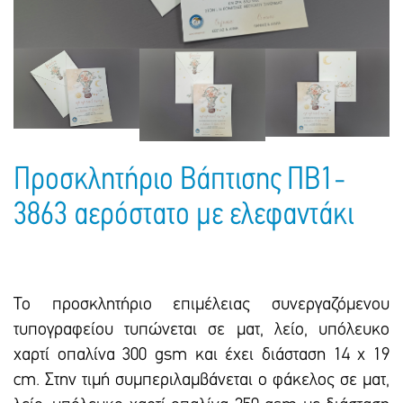
Πακέτα Δώρων
Σακούλες
Βιβλία
Ημερολόγια - Ατζέντες
Τσάντες - Ποδιές - Ομπρέλες
Παιδικό Πάρτι
Γραφική Ύλη
Παιδικά Είδη
Είδη Γραφείου
Τετράδια - Φάκελοι
Μπλοκ Ζωγραφικής
Προσκλητήριο Βάπτισης ΠΒ1-
3863 αερόστατο με ελεφαντάκι
Το προσκλητήριο επιμέλειας συνεργαζόμενου
τυπογραφείου τυπώνεται σε ματ, λείο, υπόλευκο
χαρτί οπαλίνα 300 gsm και έxει διάσταση 14 x 19
cm. Στην τιμή συμπεριλαμβάνεται ο φάκελος σε ματ,