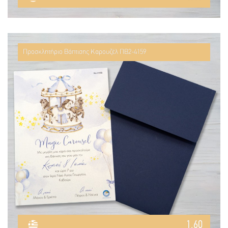
Προσκλητήριο Βάπτισης Καρουζέλ ΠΒ2-4159
1.60