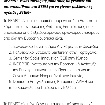
«
FEMST
: Ενισχύοντας τις μαθήτριες με γνώσεις και
αυτοπεποίθηση στα
STEM
για να γίνουν μελλοντικές
ηγέτιδες
STEM
»
To FEMST είναι μια χρηματοδοτούμενη από το Erasmus+
Σύμπραξη στον τομέα της Ανώτατης Εκπαίδευσης που
αποτελείται από 6 εξειδικευμένους οργανισμούς-εταίρους
από όλη την Ευρώπη οι οποίοι είναι :
Τεχνολογικό Πανεπιστήμιο Αϊντχόφεν στην Ολλανδία,
Πολυτεχνικό Ινστιτούτο Santarém στην Πορτογαλία,
Center for Social Innovation (CSI) στην Κύπρο,
INDEPCIE (Ινστιτούτο για την Προσωπική Ανάπτυξη,
την Επιχειρηματικότητα, την Προπονητική και τη
Συναισθηματική Νοημοσύνη) στην Ισπανία,
Ινστιτούτο Επαγγελματικής Κατάρτισης ΑΚΜΗ και
Το Χαμόγελο του Παιδιού στην Ελλάδα.
Το FEMST είναι ένα έργο που αποσκοπεί στην παροχή