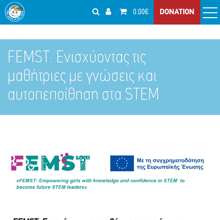
0.00€
DONATION
FEMST: Ενισχύοντας τις
μαθήτριες με γνώσεις και
αυτοπεποίθηση στα STEM