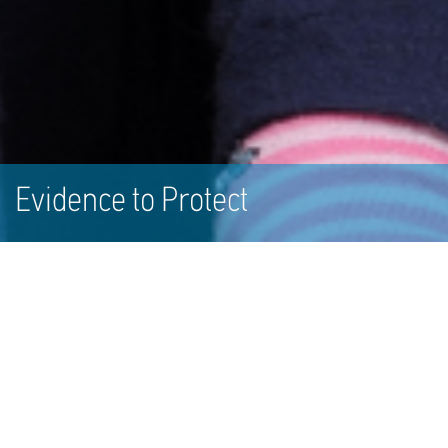
Evidence to Protect
Evidence to protect: Διάδοση των
δεδομένων των Γραμμών Βοήθειας για
παιδιά με στόχο την επίτευξη αντίκτυπου
Μετατρέποντας τα δεδομένα σε στοιχεία που ενισχύουν την
προστασία των παιδιών στο διαδίκτυο.
Ενώ το διαδικτυακό περιβάλλον προσφέρει πολύτιμες