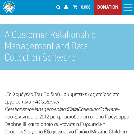
0.00€
DONATION
A Customer Relationship
Management and Data
Collection Software
«Το Χαμόγελο Του Παιδιού» συμμετείχε ως εταίρος στο
έργο με τίτλο «
A
C
ustomer
Relationship
Management
and
Data
Collection
Software
»
που ξεκίνησε το 2012 με χρηματοδότηση από το Πρόγραμμα
Daphne III και το οποίο συντόνισε η Ευρωπαϊκή
Ομοσπονδία για τα Εξαφανισμένα Παιδιά (Missing Children