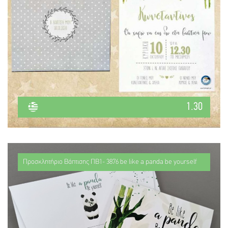
1.30
Προσκλητήριο Βάπτισης ΠΒ1- 3876 be like a panda be yourself