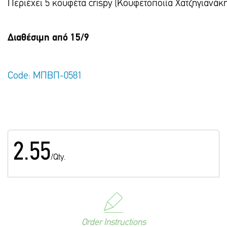
Περιέχει 5 κουφέτα crispy (Κουφετοποιία Χατζηγιανάκη
Διαθέσιμη από 15/9
Code: ΜΠΒΠ-0581
2.55
/Qty.
Order Instructions