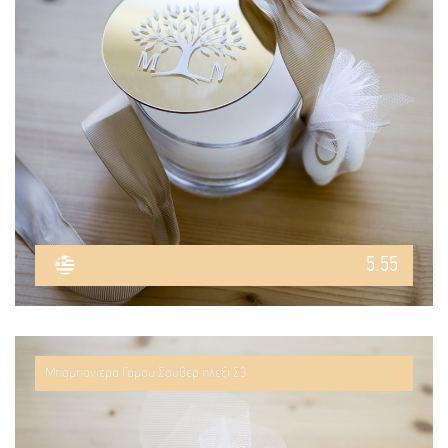
5.55
Μπομπονιέρα Γάμου Σουβέρ πλέξι Σ3