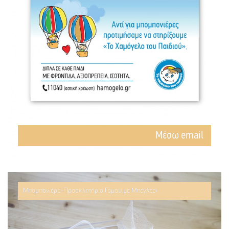
Mέσω email
Μπομπονιέρα-Προσκλητήριο Γάμου με Μπεγλέρι