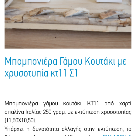
Πακέτα Δώρων
Σακούλες
Βιβλία
Ημερολόγια - Ατζέντες
Τσάντες - Ποδιές - Ομπρέλες
Παιδικό Πάρτι
Γραφική Ύλη
Παιδικά Είδη
Είδη Γραφείου
Τετράδια - Φάκελοι
Μπλοκ Ζωγραφικής
Μπομπονιέρα Γάμου Κουτάκι με
χρυσοτυπία κτ11 Σ1
Μπομπονιέρα γάμου κουτάκι ΚΤ11 από χαρτί
οπαλίνα Ιταλίας 250 γραμ. με εκτύπωση χρυσοτυπίας
(11,50X10,50).
Υπάρχει η δυνατότητα αλλαγής στην εκτύπωση, το