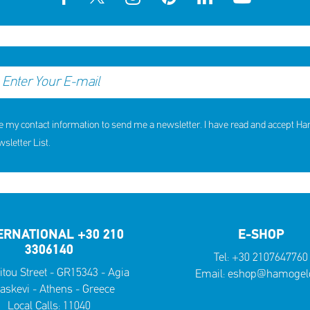
e my contact information to send me a newsletter. I have read and accept H
letter List.
ERNATIONAL +30 210
E-SHOP
3306140
Tel:
+30 2107647760
itou Street - GR15343 - Agia
Email:
eshop@hamogelo
askevi - Athens - Greece
Local Calls:
11040