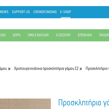
NEWS
SUPPORT US
CROWDFUNDING
E-SHOP
ΕΙΔΗ
ΔΩΡΑ
SMILE BAZAAR
ΑΞΕΣΟΥΑΡ
ΕΠΟΧΙΑΚΑ
ΠΑΙΔΙ
γάμου
Χριστουγεννιάτικα προσκλητήρια γάμου Σ2
Προσκλητήριο 
Προσκλητήριο γ