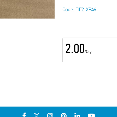
Code: ΠΓ2-ΧΡ46
2.00
/Qty.