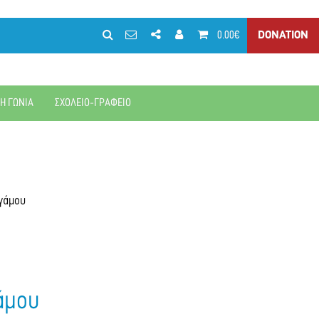
0.00€
DONATION
ΚΗ ΓΩΝΙΑ
ΣΧΟΛΕΙΟ-ΓΡΑΦΕΙΟ
γάμου
άμου