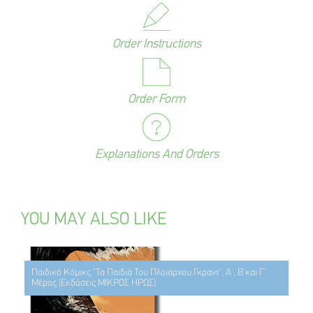
Order Instructions
Order Form
Explanations And Orders
YOU MAY ALSO LIKE
Παιδικό Κόμικς "Τα Παιδιά Του Πλοιάρχου Γκραντ", Α', Β'και Γ'
Μέρος (Εκδόσεις ΜΙΚΡΟΣ ΗΡΩΣ)