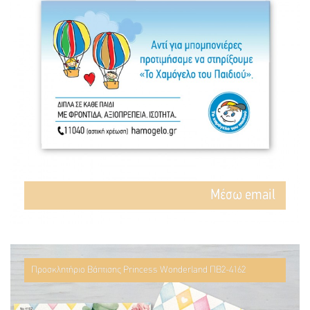
Mέσω email
Προσκλητήριο Βάπτισης Princess Wonderland ΠΒ2-4162