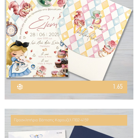
1.65
Προσκλητήριο Βάπτισης Καρουζέλ ΠΒ2-4159