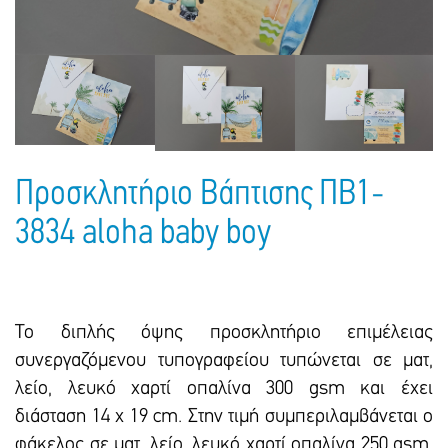
Πακέτα Δώρων
Σακούλες
Βιβλία
Ημερολόγια - Ατζέντες
Τσάντες - Ποδιές - Ομπρέλες
Παιδικό Πάρτι
Γραφική Ύλη
Παιδικά Είδη
Είδη Γραφείου
Τετράδια - Φάκελοι
Μπλοκ Ζωγραφικής
Προσκλητήριο Βάπτισης ΠΒ1-
3834 aloha baby boy
Το διπλής όψης προσκλητήριο επιμέλειας
συνεργαζόμενου τυπογραφείου τυπώνεται σε ματ,
λείο, λευκό χαρτί οπαλίνα 300 gsm και έxει
διάσταση 14 x 19 cm. Στην τιμή συμπεριλαμβάνεται ο
φάκελος σε ματ, λείο, λευκό χαρτί οπαλίνα 250 gsm,