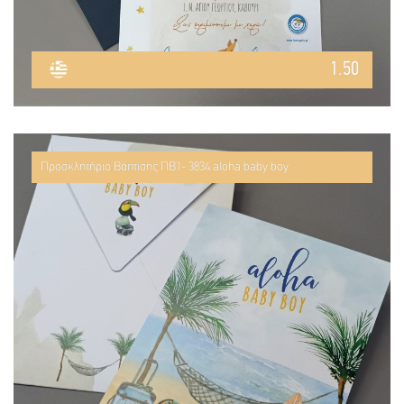
1.50
Προσκλητήριο Βάπτισης ΠΒ1- 3834 aloha baby boy