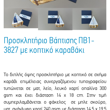
Πακέτα Δώρων
Σακούλες
Βιβλία
Ημερολόγια - Ατζέντες
Τσάντες - Ποδιές - Ομπρέλες
Παιδικό Πάρτι
Γραφική Ύλη
Παιδικά Είδη
Είδη Γραφείου
Τετράδια - Φάκελοι
Προσκλητήριο Βάπτισης ΠΒ1-
Μπλοκ Ζωγραφικής
3827 με κοπτικό καραβάκι
Το διπλής όψης προσκλητήριο με κοπτικό σε σχήμα
καράβι επιμέλειας συνεργαζόμενου τυπογραφείου
τυπώνεται σε ματ, λείο, λευκό χαρτί οπαλίνα 300
gsm και έxει διάσταση 14 x 18 cm. Στην τιμή
συμπεριλαμβάνεται ο φάκελος σε μπλε σκούρο,
ματ, ανάγλυφο χαρτί 240 gsm με διάσταση 14,5 x 19,5