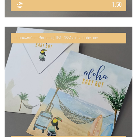
1.50
Προσκλητήριο Βάπτισης ΠΒ1- 3834 aloha baby boy