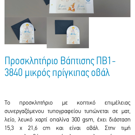
Πακέτα Δώρων
Σακούλες
Βιβλία
Ημερολόγια - Ατζέντες
Τσάντες - Ποδιές - Ομπρέλες
Παιδικό Πάρτι
Γραφική Ύλη
Παιδικά Είδη
Είδη Γραφείου
Τετράδια - Φάκελοι
Μπλοκ Ζωγραφικής
Προσκλητήριο Βάπτισης ΠΒ1-
3840 μικρός πρίγκιπας οβάλ
Το προσκλητήριο με κοπτικό επιμέλειας
συνεργαζόμενου τυπογραφείου τυπώνεται σε ματ,
λείο, λευκό χαρτί οπαλίνα 300 gsm, έxει διάσταση
15,3 x 21,6 cm και είναι οβάλ. Στην τιμή