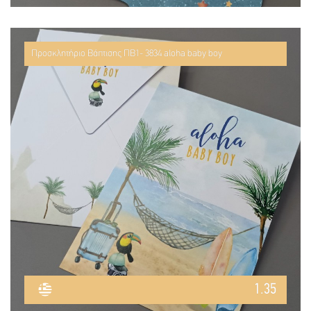
Προσκλητήριο Βάπτισης ΠΒ1- 3834 aloha baby boy
1.35