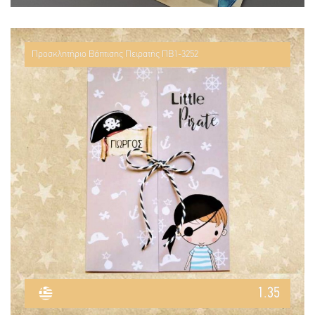
Προσκλητήριο Βάπτισης Πειρατής ΠΒ1-3252
1.35