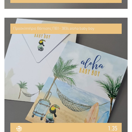
Προσκλητήριο Βάπτισης ΠΒ1- 3834 aloha baby boy
1.35