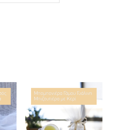
σός
Μπομπονιέρα Γάμου Γυάλινη
α
Μπιζουτιέρα με Κερί