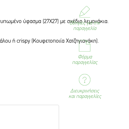
υπωμένο ύφασμα (27Χ27) με σχέδιο λεμονάκια.
Οδηγίες για την
παραγγελία
άλου ή crispy (Κουφετοποιία Χατζηγιανάκη).
Φόρμα
παραγγελίας
Διευκρινήσεις
και παραγγελίες