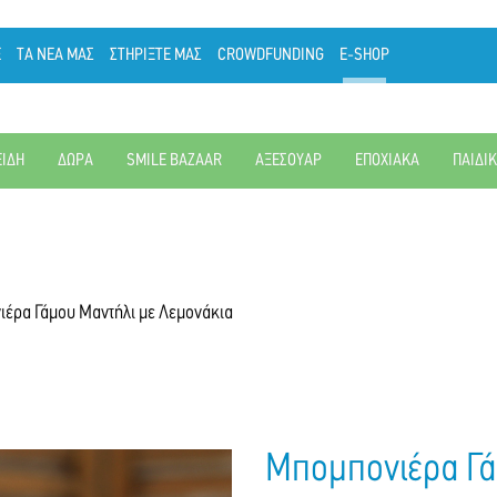
Ε
ΤΑ ΝΕΑ ΜΑΣ
ΣΤΗΡΙΞΤΕ ΜΑΣ
CROWDFUNDING
E-SHOP
ΕΙΔΗ
ΔΩΡΑ
SMILE BAZAAR
ΑΞΕΣΟΥΑΡ
ΕΠΟΧΙΑΚΑ
ΠΑΙΔΙ
έρα Γάμου Μαντήλι με Λεμονάκια
Μπομπονιέρα Γά