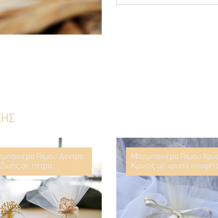
ΣΗΣ
μπονιέρα Γάμου Δέντρο
Μπομπονιέρα Γάμου Χρυ
 Ζωής σε πέτρα
Κρίκος με χρυσά κουφέτ