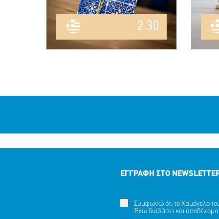
2.30
ΕΓΓΡΑΦΗ ΣΤΟ NEWSLETTE
Συμφωνώ ότι το Χαμόγελο του 
Έχω διαβάσει και αποδέχομα