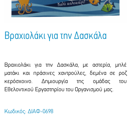
Πακέτα Δώρων
Σακούλες
Βιβλία
Ημερολόγια - Ατζέντες
Τσάντες - Ποδιές - Ομπρέλες
Παιδικό Πάρτι
Γραφική Ύλη
Παιδικά Είδη
Είδη Γραφείου
Βραχιολάκι για την Δασκάλα
Τετράδια - Φάκελοι
Μπλοκ Ζωγραφικής
Βραχιολάκι για την Δασκάλα, με αστερία, μπλέ
ματάκι και πράσινες χαντρούλες, δεμένα σε ροζ
κερόσχοινο. Δημιουργία της ομάδας του
Εθελοντικού Εργαστηρίου του Οργανισμού μας.
Κωδικός: ΔΙΑΦ-0698