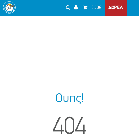
0.00€
ΔΩΡΕΑ
Ουπς!
404