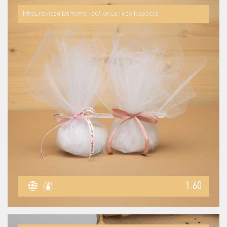
Μπομπονιέρα Βάπτισης Τούλινη με Γκρο Κορδέλα
1.60