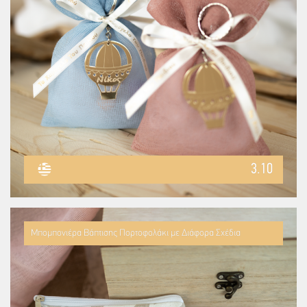
3.10
Μπομπονιέρα Βάπτισης Πορτοφολάκι με Διάφορα Σχέδια