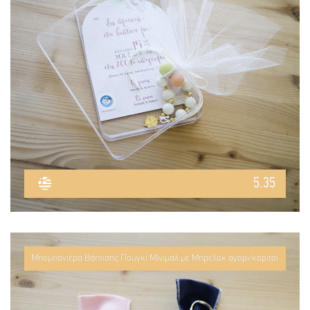
5.35
Μπομπονιέρα Βάπτισης Πουγκί Μίνιμαλ με Μπρελόκ αγόρι/κορίτσι