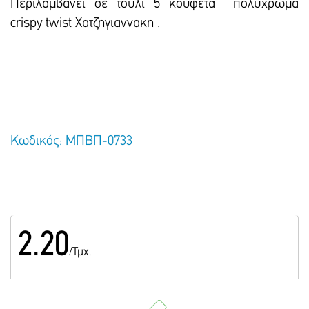
Περιλαμβάνει σε τούλι 5 κουφέτα πολύχρωμα
crispy twist Χατζηγιαννακη .
Κωδικός: ΜΠΒΠ-0733
2.20
/Τμχ.