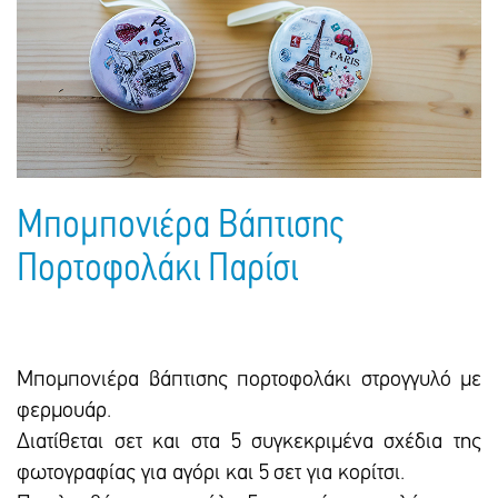
Πακέτα Δώρων
Σακούλες
Βιβλία
Ημερολόγια - Ατζέντες
Τσάντες - Ποδιές - Ομπρέλες
Παιδικό Πάρτι
Γραφική Ύλη
Παιδικά Είδη
Είδη Γραφείου
Τετράδια - Φάκελοι
Μπλοκ Ζωγραφικής
Μπομπονιέρα Βάπτισης
Πορτοφολάκι Παρίσι
Μπομπονιέρα βάπτισης πορτοφολάκι στρογγυλό με
φερμουάρ.
Διατίθεται σετ και στα 5 συγκεκριμένα σχέδια της
φωτογραφίας για αγόρι και 5 σετ για κορίτσι.