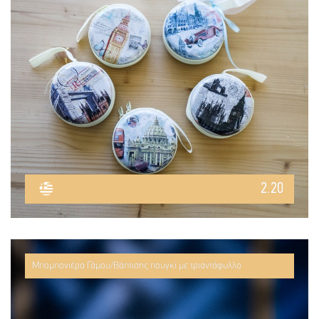
2.20
Μπομπονιέρα Γάμου/Βάπτισης πουγκί με τριαντάφυλλο