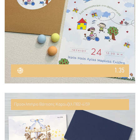
1.35
Προσκλητήριο Βάπτισης Καρουζέλ ΠΒ2-4159