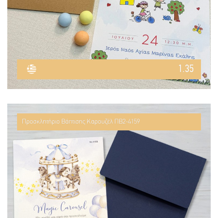
1.35
Προσκλητήριο Βάπτισης Καρουζέλ ΠΒ2-4159