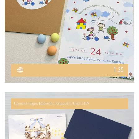
1.35
Προσκλητήριο Βάπτισης Καρουζέλ ΠΒ2-4159