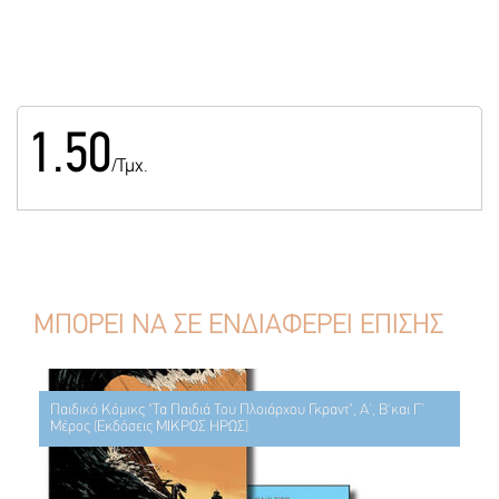
1.50
/Τμχ.
ΜΠΟΡΕΙ ΝΑ ΣΕ ΕΝΔΙΑΦΕΡΕΙ ΕΠΙΣΗΣ
Παιδικό Κόμικς "Τα Παιδιά Του Πλοιάρχου Γκραντ", Α', Β'και Γ'
Μέρος (Εκδόσεις ΜΙΚΡΟΣ ΗΡΩΣ)