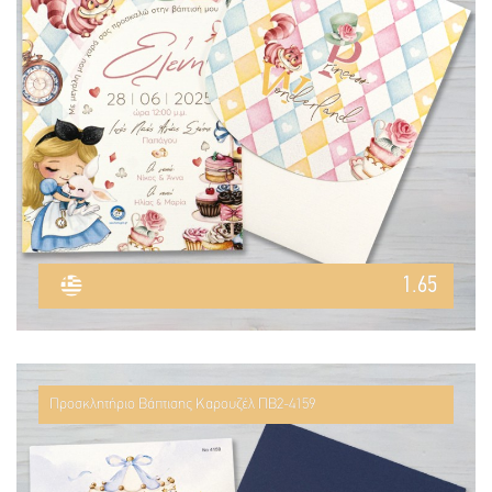
1.65
Προσκλητήριο Βάπτισης Καρουζέλ ΠΒ2-4159