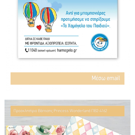
Mέσω email
Προσκλητήριο Βάπτισης Princess Wonderland ΠΒ2-4162