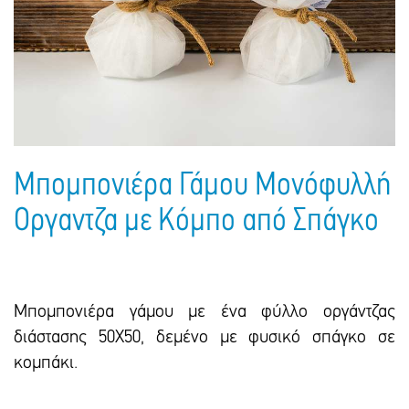
Πακέτα Δώρων
Σακούλες
Βιβλία
Ημερολόγια - Ατζέντες
Τσάντες - Ποδιές - Ομπρέλες
Παιδικό Πάρτι
Γραφική Ύλη
Παιδικά Είδη
Είδη Γραφείου
Τετράδια - Φάκελοι
Μπλοκ Ζωγραφικής
Μπομπονιέρα Γάμου Μονόφυλλή
Οργαντζα με Κόμπο από Σπάγκο
Μπομπονιέρα γάμου με ένα φύλλο οργάντζας
διάστασης 50Χ50, δεμένο με φυσικό σπάγκο σε
κομπάκι.