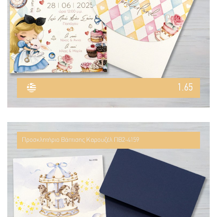
1.65
Προσκλητήριο Βάπτισης Καρουζέλ ΠΒ2-4159