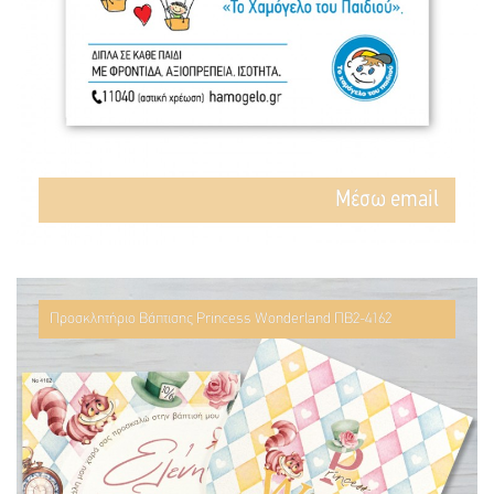
Mέσω email
Προσκλητήριο Βάπτισης Princess Wonderland ΠΒ2-4162