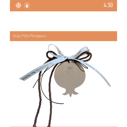
4.50
Γούρι Ρόδι Plexiglass