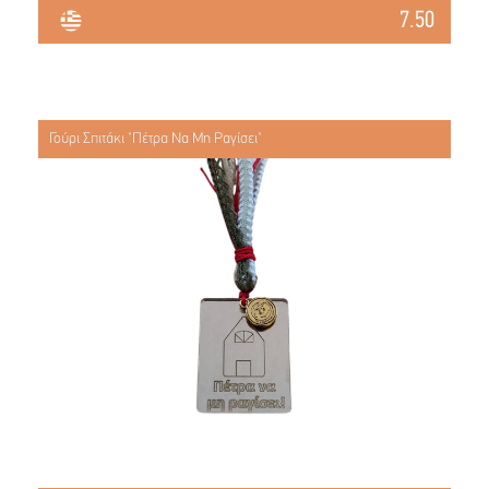
7.50
Γούρι Σπιτάκι "Πέτρα Να Μη Ραγίσει"