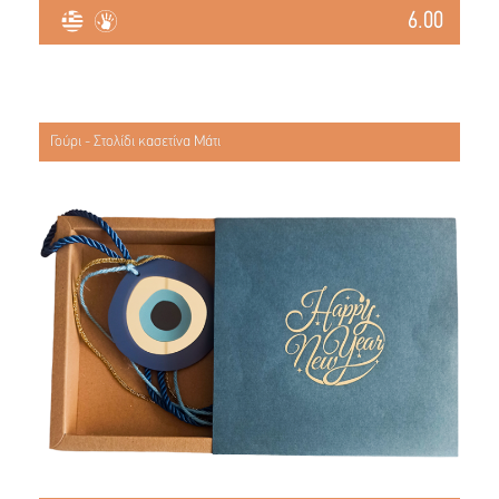
6.00
Γούρι - Στολίδι κασετίνα Μάτι