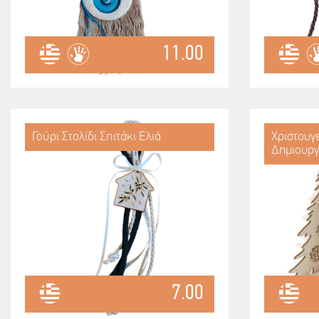
11.00
Γούρι Στολίδι Σπιτάκι Ελιά
Χριστουγε
Δημιουργ
7.00