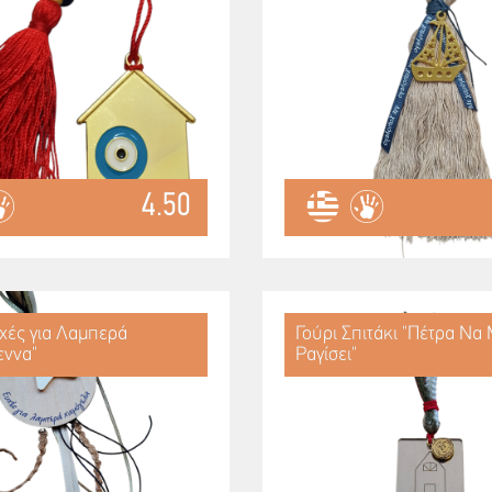
4.50
υχές για Λαμπερά
Γούρι Σπιτάκι "Πέτρα Να
εννα"
Ραγίσει"