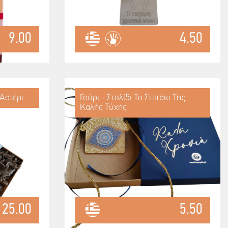
9.00
4.50
 Αστέρι
Γούρι - Στολίδι Το Σπιτάκι Της
Καλής Τύχης
25.00
5.50