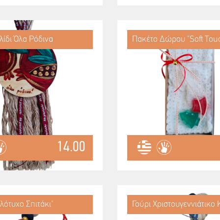
λίδι Όλα Ρόδινα
Πακέτο Δώρου "Soft Tou
14.00
λότυχο Σπιτάκι"
Γούρι Χριστουγεννιάτικο