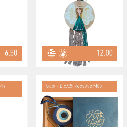
6.50
12.00
 Μη
Γούρι - Στολίδι κασετίνα Μάτι