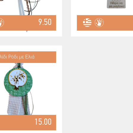
9.50
λίδι Ρόδι με Ελιά
15.00