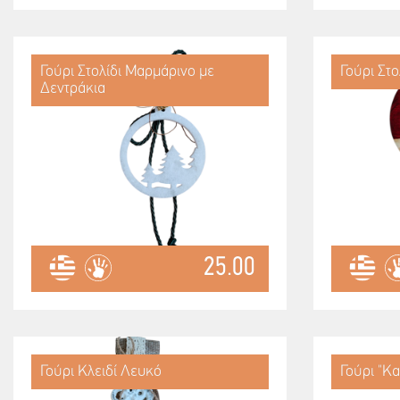
Γούρι Στολίδι Μαρμάρινο με
Γούρι Στο
Δεντράκια
25.00
Γούρι Κλειδί Λευκό
Γούρι "Κα