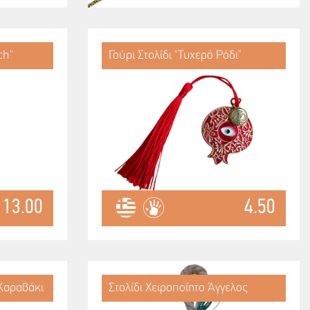
ch"
Γούρι Στολίδι "Τυχερό Ρόδι"
13.00
4.50
 Καραβάκι
Στολίδι Χειροποίητο Άγγελος