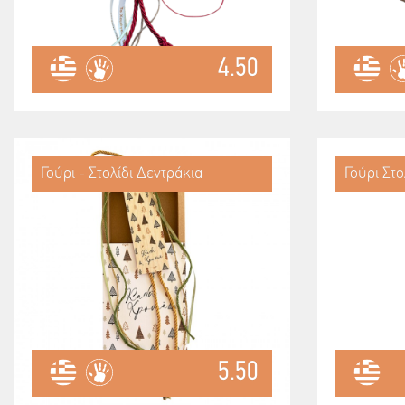
4.50
Γούρι - Στολίδι Δεντράκια
Γούρι Στο
5.50