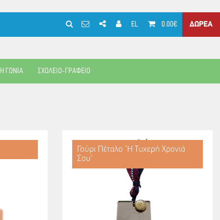
EL
0.00€
ΔΩΡΕΑ
ΚΗ ΓΩΝΙΑ
ΣΧΟΛΕΙΟ-ΓΡΑΦΕΙΟ
Γούρι Πέταλο "Η Τυχερή Χρονιά
Σου"