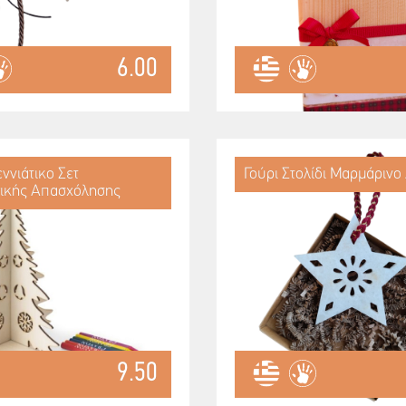
6.00
ννιάτικο Σετ
Γούρι Στολίδι Μαρμάρινο
ικής Απασχόλησης
9.50