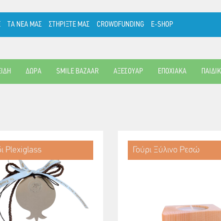
Ε
ΤΑ ΝΕΑ ΜΑΣ
ΣΤΗΡΙΞΤΕ ΜΑΣ
CROWDFUNDING
E-SHOP
ΕΙΔΗ
ΔΩΡΑ
SMILE BAZAAR
ΑΞΕΣΟΥΑΡ
ΕΠΟΧΙΑΚΑ
ΠΑΙΔΙ
ι Plexiglass
Γούρι Ξύλινο Ρεσώ