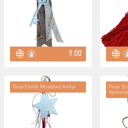
9.00
Γούρι Στολίδι Μεταλλικό Αστέρι
Γούρι "Ε
Χριστούγ