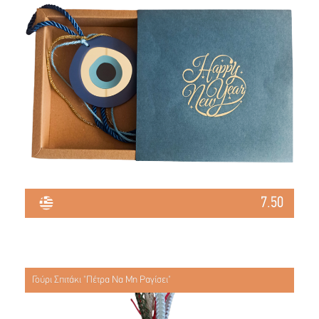
7.50
Γούρι Σπιτάκι "Πέτρα Να Μη Ραγίσει"