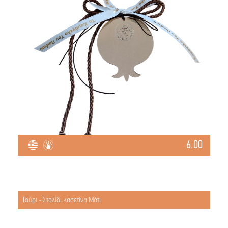
6.00
Γούρι - Στολίδι κασετίνα Μάτι