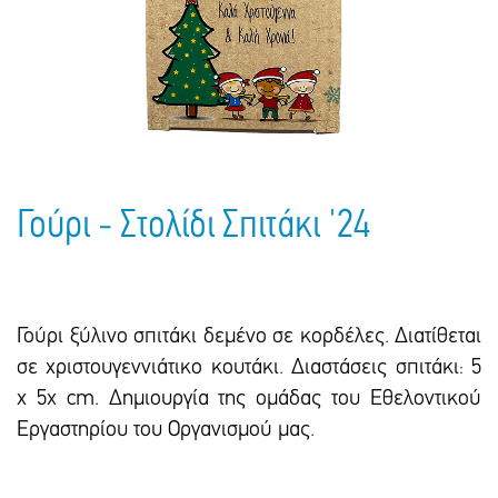
Πακέτα Δώρων
Σακούλες
Βιβλία
Ημερολόγια - Ατζέντες
Τσάντες - Ποδιές - Ομπρέλες
Παιδικό Πάρτι
Γραφική Ύλη
Παιδικά Είδη
Είδη Γραφείου
Τετράδια - Φάκελοι
Μπλοκ Ζωγραφικής
Γούρι - Στολίδι Σπιτάκι '24
Γούρι ξύλινο σπιτάκι δεμένο σε κορδέλες. Διατίθεται
σε χριστουγεννιάτικο κουτάκι. Διαστάσεις σπιτάκι: 5
x 5x cm. Δημιουργία της ομάδας του Εθελοντικού
Εργαστηρίου του Οργανισμού μας.