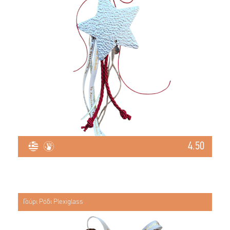
4.50
Γούρι Ρόδι Plexiglass